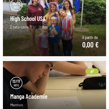
Pièce d'identité du parent signataire de
14/17
l'autorisation
ans
High School USA
États-Unis
À partir de
0,00 €
12/17
ans
Manga Académie
Menton