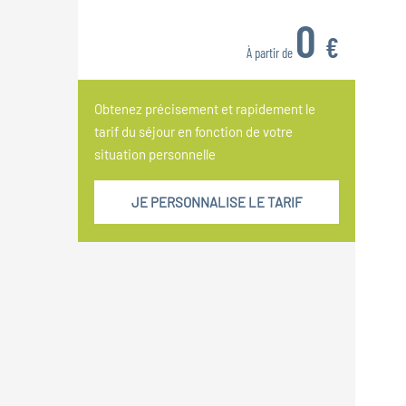
Veuillez sélectionner une date pour
0
€
voir les options de transport.
À partir de
Obtenez précisement et rapidement le
tarif du séjour en fonction de votre
situation personnelle
JE PERSONNALISE LE TARIF