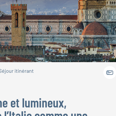
Séjour itinérant
he et lumineux,
 l’Italie comme une