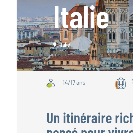
Italie
Italie
14/17 ans
Un itinéraire ric
pensé pour vivre